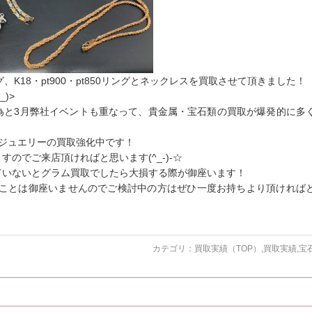
、K18・pt900・pt850リングとネックレスを買取させて頂きました！
)>
為と3月弊社イベントも重なって、貴金属・宝石類の買取が爆発的に多
ドジュエリーの買取強化中です！
のでご来店頂ければと思います(^_-)-☆
ていないとグラム買取でしたら大損する際が御座います！
なことは御座いませんのでご検討中の方はぜひ一度お持ちより頂ければ
カテゴリ：
買取実績（TOP）
,
買取実績
,
宝