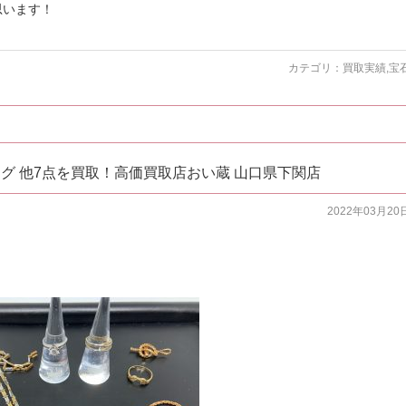
思います！
カテゴリ：
買取実績
,
宝
ング 他7点を買取！高価買取店おい蔵 山口県下関店
2022年03月20