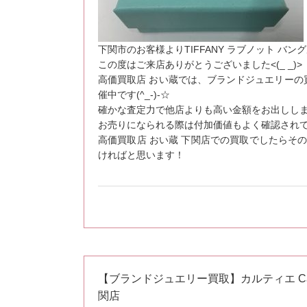
下関市のお客様よりTIFFANY ラブノット バ
この度はご来店ありがとうございました<(_ _)>
高価買取店 おい蔵では、ブランドジュエリーの
催中です(^_-)-☆
確かな査定力で他店よりも高い金額をお出しします
お売りになられる際は付加価値もよく確認され
高価買取店 おい蔵 下関店での買取でしたらそ
ければと思います！
【ブランドジュエリー買取】カルティエ Car
関店