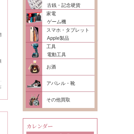
古銭・記念硬貨
家電
ゲーム機
スマホ・タブレット
開
Apple製品
工具
電動工具
頂
お酒
アパレル・靴
石
その他買取
カレンダー