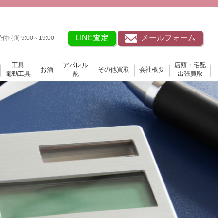
LINE査定
メールフォーム
受付時間 9:00～19:00
工具
アパレル
店頭・宅配
お酒
その他買取
会社概要
電動工具
靴
出張買取