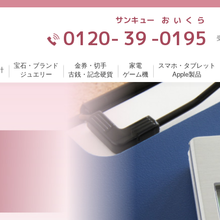
サンキュー
おいくら
0120-
39
-
0195
宝石・ブランド
金券・切手
家電
スマホ・タブレット
計
ジュエリー
古銭・記念硬貨
ゲーム機
Apple製品