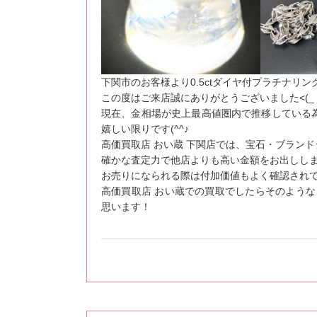
下関市のお客様より0.5ctダイヤ付プラチナリング
この度はご来店誠にありがとうございました<(_ _
現在、金相場が史上最高値圏内で推移している
嬉しい限りです(^^♪
高価買取店 おい蔵 下関店では、宝石・ブラン
確かな査定力で他店よりも高い金額をお出しします
お売りになられる際は付加価値もよく確認され
高価買取店 おい蔵での買取でしたらそのよう
思います！