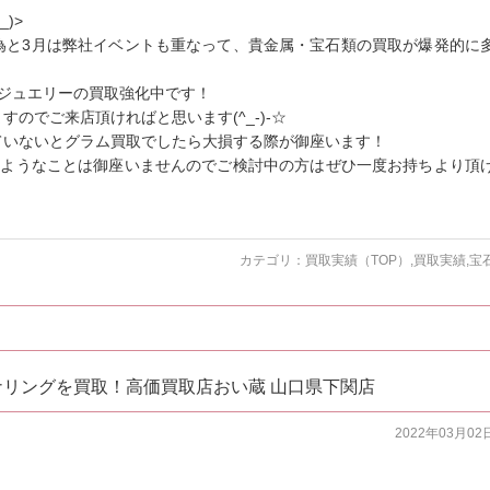
)>
為と3月は弊社イベントも重なって、貴金属・宝石類の買取が爆発的に
ドジュエリーの買取強化中です！
のでご来店頂ければと思います(^_-)-☆
ていないとグラム買取でしたら大損する際が御座います！
のようなことは御座いませんのでご検討中の方はぜひ一度お持ちより頂
カテゴリ：
買取実績（TOP）
,
買取実績
,
宝
ナリングを買取！高価買取店おい蔵 山口県下関店
2022年03月02