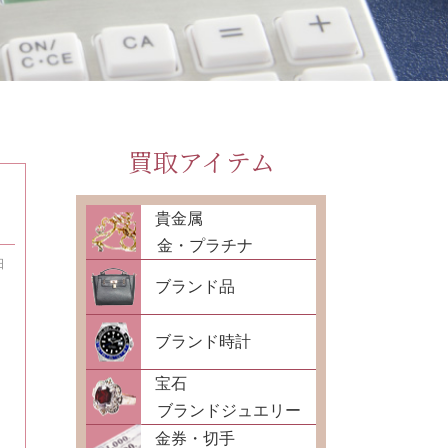
買取アイテム
貴金属
金・プラチナ
日
ブランド品
ブランド時計
宝石
ブランドジュエリー
金券・切手