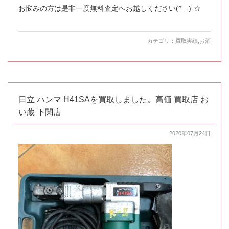
お悩みの方は是非一度無料査定へお越しください(^_-)-☆
カテゴリ：
買取実績
,
お酒
日立 ハンマ H41SAを買取しました。高価 買取店 お
い蔵 下関店
2020年07月24日