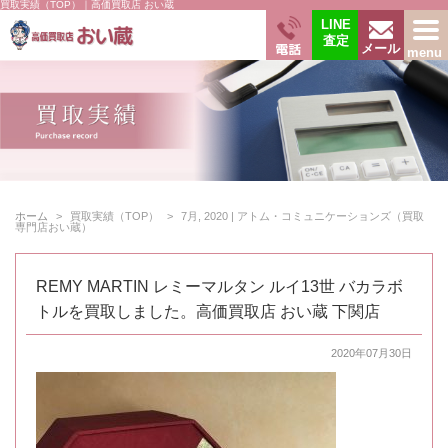
買取実績（TOP）｜高価買取店 おい蔵
LINE
査定
電話
menu
メール
ホーム
買取実績（TOP）
7月, 2020 | アトム・コミュニケーションズ（買取
専門店おい蔵）
REMY MARTIN レミーマルタン ルイ13世 バカラボ
トルを買取しました。高価買取店 おい蔵 下関店
2020年07月30日