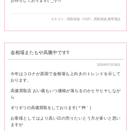
お待ちしております(^_-)-☆
カテゴリ：
買取実績（TOP）
,
買取実績
,
携帯電話
金相場またもや高騰中です!!
2020年07月28日
今年はコロナが原因で金相場も上向きのトレンドを示して
おります。
高価買取店 おい蔵もいつ価格が落ちるのかヒヤヒヤしなが
ら
ギリギリの高価買取をしております( *´艸｀)
お客様としてはより高い日の売りたいとう方が多いと思い
ますが