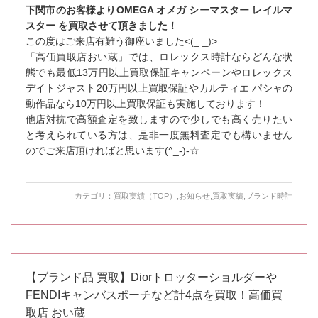
下関市のお客様よりOMEGA オメガ シーマスター レイルマ
スター を買取させて頂きました！
この度はご来店有難う御座いました<(_ _)>
「高価買取店おい蔵」では、ロレックス時計ならどんな状
態でも最低13万円以上買取保証キャンペーンやロレックス
デイトジャスト20万円以上買取保証やカルティエ パシャの
動作品なら10万円以上買取保証も実施しております！
他店対抗で高額査定を致しますので少しでも高く売りたい
と考えられている方は、是非一度無料査定でも構いません
のでご来店頂ければと思います(^_-)-☆
カテゴリ：
買取実績（TOP）
,
お知らせ
,
買取実績
,
ブランド時計
【ブランド品 買取】Diorトロッターショルダーや
FENDIキャンバスポーチなど計4点を買取！高価買
取店 おい蔵