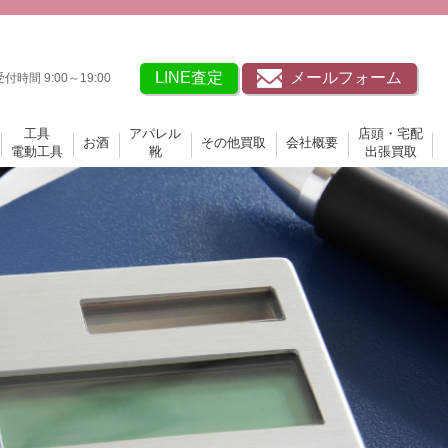
LINE査定
メールフォーム
受付時間 9:00～19:00
工具
アパレル
店頭・宅配
お酒
その他買取
会社概要
電動工具
靴
出張買取