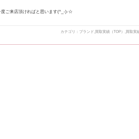
ご来店頂ければと思います(^_-)-☆
カテゴリ：
ブランド
,
買取実績（TOP）
,
買取実