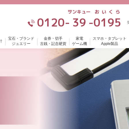
サンキュー
おいくら
0120-
39
-
0195
宝石・ブランド
金券・切手
家電
スマホ・タブレット
計
ジュエリー
古銭・記念硬貨
ゲーム機
Apple製品