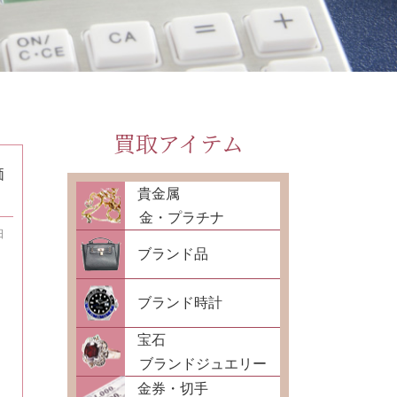
買取アイテム
価
貴金属
金・プラチナ
日
ブランド品
ブランド時計
宝石
ブランドジュエリー
金券・切手