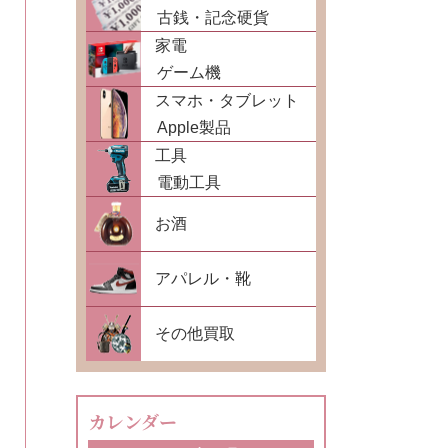
古銭・記念硬貨
家電
ゲーム機
スマホ・タブレット
Apple製品
工具
電動工具
お酒
アパレル・靴
その他買取
カレンダー