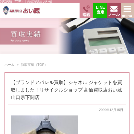
買取実績（TOP）｜高価買取店 おい蔵
LINE
査定
電話
menu
メール
ホーム
買取実績（TOP）
【ブランドアパレル買取】シャネル ジャケットを買
取しました！リサイクルショップ 高価買取店おい蔵
山口県下関店
2020年12月15日