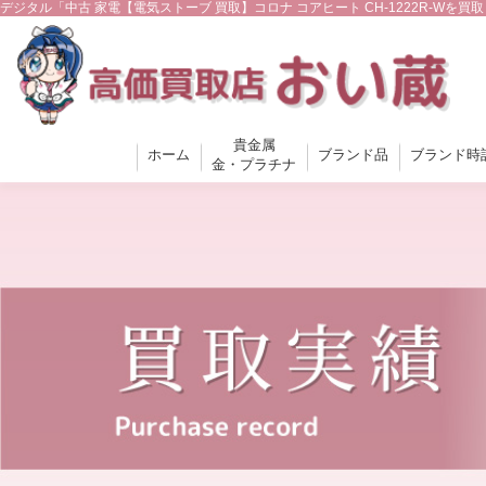
デジタル「中古 家電【電気ストーブ 買取】コロナ コアヒート CH-1222R-W
貴金属
ホーム
ブランド品
ブランド時
金・プラチナ