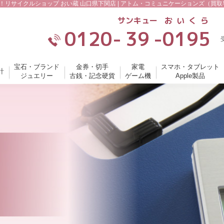
を買取！リサイクルショップ おい蔵 山口県下関店 | アトム・コミュニケーションズ（
サンキュー
おいくら
0120-
39
-
0195
宝石・ブランド
金券・切手
家電
スマホ・タブレット
計
ジュエリー
古銭・記念硬貨
ゲーム機
Apple製品