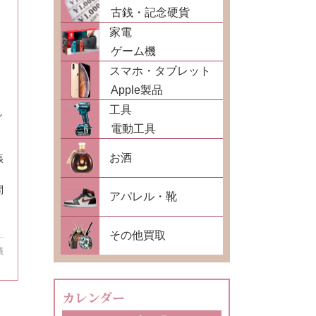
古銭・記念硬貨
家電
ゲーム機
スマホ・タブレット
Apple製品
工具
し
電動工具
お酒
張
問
アパレル・靴
その他買取
績
カレンダー