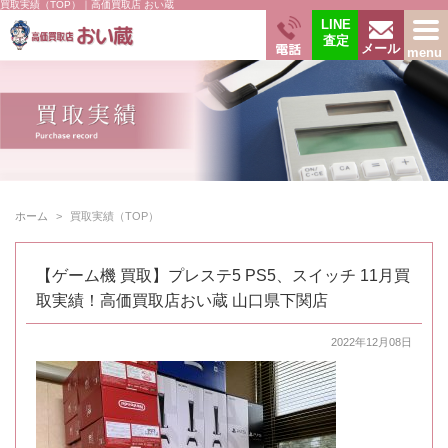
買取実績（TOP）｜高価買取店 おい蔵
LINE
査定
電話
menu
メール
ホーム
買取実績（TOP）
【ゲーム機 買取】プレステ5 PS5、スイッチ 11月買
取実績！高価買取店おい蔵 山口県下関店
2022年12月08日