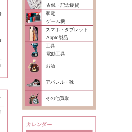
古銭・記念硬貨
家電
量
ゲーム機
スマホ・タブレット
Apple製品
合
工具
電動工具
お酒
績
アパレル・靴
その他買取
店
日
カレンダー