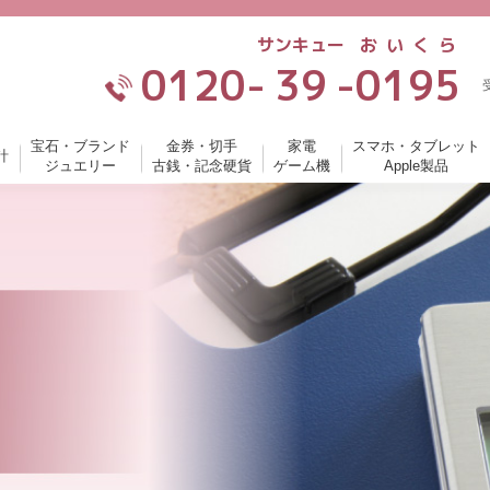
サンキュー
おいくら
0120-
39
-
0195
宝石・ブランド
金券・切手
家電
スマホ・タブレット
計
ジュエリー
古銭・記念硬貨
ゲーム機
Apple製品