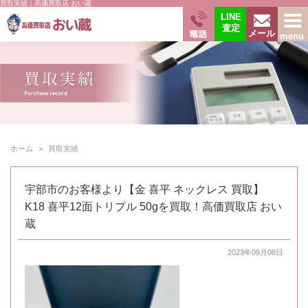
買取実績｜高価買取店 おい蔵
LINE
査定
電話
menu
メール
ホーム
買取実績
宇部市のお客様より【金 喜平 ネックレス 買取】
K18 喜平12面トリプル 50gを買取！高価買取店 おい
蔵
2023年09月08日