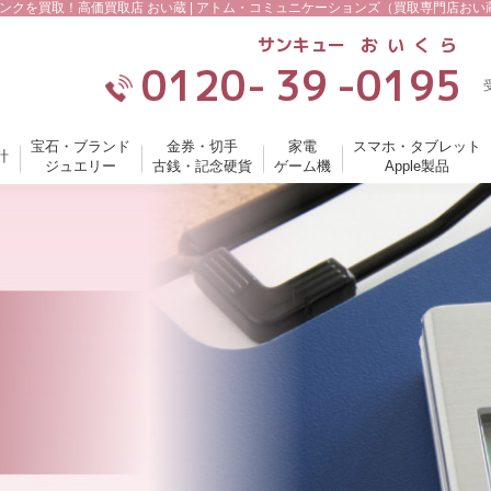
ンクを買取！高価買取店 おい蔵 | アトム・コミュニケーションズ（買取専門店おい
サンキュー
おいくら
0120-
39
-
0195
宝石・ブランド
金券・切手
家電
スマホ・タブレット
計
ジュエリー
古銭・記念硬貨
ゲーム機
Apple製品