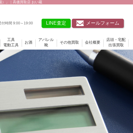
蔵）」｜高価買取店 おい蔵
LINE査定
メールフォーム
受付時間 9:00～19:00
工具
アパレル
店頭・宅配
お酒
その他買取
会社概要
電動工具
靴
出張買取