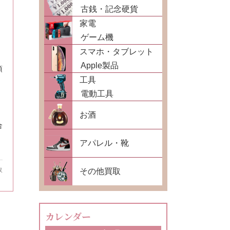
古銭・記念硬貨
家電
ゲーム機
スマホ・タブレット
Apple製品
頂
工具
電動工具
お酒
合
アパレル・靴
その他買取
取
カレンダー