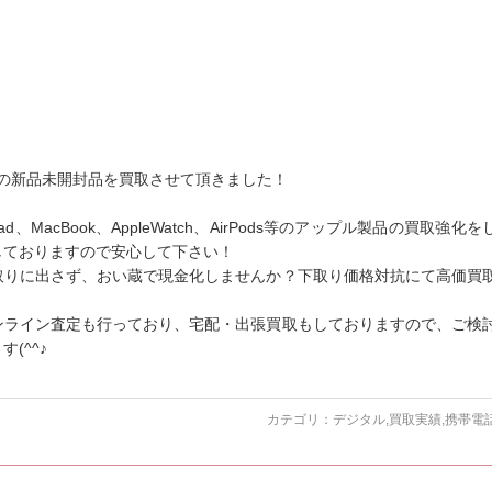
 Maxの新品未開封品を買取させて頂きました！
、MacBook、AppleWatch、AirPods等のアップル製品の買取強化を
しておりますので安心して下さい！
取りに出さず、おい蔵で現金化しませんか？下取り価格対抗にて高価買
ンライン査定も行っており、宅配・出張買取もしておりますので、ご検
(^^♪
カテゴリ：
デジタル
,
買取実績
,
携帯電