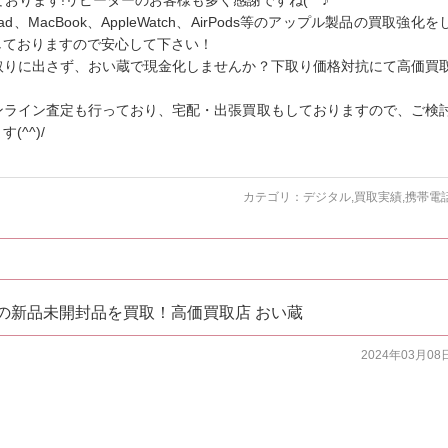
いております!リピーターのお客様も多く感謝ですね(^^♪
、MacBook、AppleWatch、AirPods等のアップル製品の買取強化を
しておりますので安心して下さい！
取りに出さず、おい蔵で現金化しませんか？下取り価格対抗にて高価買
ンライン査定も行っており、宅配・出張買取もしておりますので、ご検
^^)/
カテゴリ：
デジタル
,
買取実績
,
携帯電
 Maxの新品未開封品を買取！高価買取店 おい蔵
2024年03月08