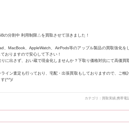
28GBの分割中 利用制限△を買取させて頂きました！
、MacBook、AppleWatch、AirPods等のアップル製品の買取強化を
しておりますので安心して下さい！
取りに出さず、おい蔵で現金化しませんか？下取り価格対抗にて高価買
ンライン査定も行っており、宅配・出張買取もしておりますので、ご検
^^)/
カテゴリ：
買取実績
,
携帯電