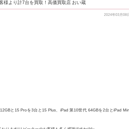
市のお客様より計7台を買取！高価買取店 おい蔵
2024年03月08
GBと15 Proを3台と15 Plus、iPad 第10世代 64GBを2台とiPad Min