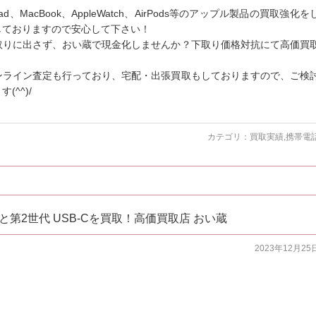
、MacBook、AppleWatch、AirPods等のアップル製品の買取強化を
しておりますので安心して下さい！
取りに出さず、おい蔵で現金化しませんか？下取り価格対抗にて高価買
ンライン査定も行っており、宅配・出張買取もしておりますので、ご検
^^)/
カテゴリ：
買取実績
,
携帯電
x 1TBと第2世代 USB-Cを買取！高価買取店 おい蔵
2023年12月25