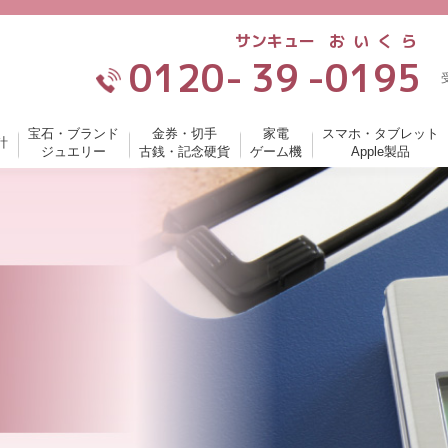
サンキュー
おいくら
0120-
39
-
0195
宝石・ブランド
金券・切手
家電
スマホ・タブレット
計
ジュエリー
古銭・記念硬貨
ゲーム機
Apple製品