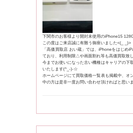
下関市のお客様より開封未使用のiPhone15 1
この度はご来店誠に有難う御座いました<(_ _)>
「高価買取店 おい蔵」では、iPhoneをはじめiPad
ており、利用制限△や画面割れ等も高価買取致
今までお使いになった古い機種はキャリアの下
いたします(^_-)-☆
ホームページにて買取価格一覧表も掲載中、オ
中の方は是非一度お問い合わせ頂ければと思います(