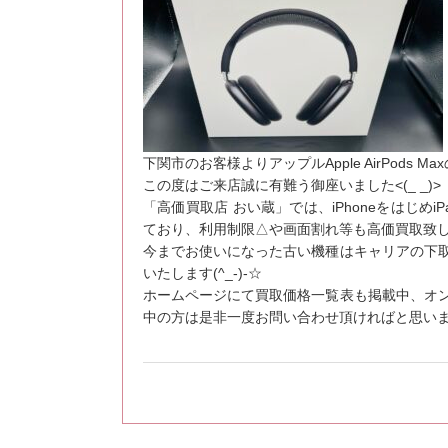
下関市のお客様よりアップルApple AirPods
この度はご来店誠に有難う御座いました<(_ _)>
「高価買取店 おい蔵」では、iPhoneをはじめiPad
ており、利用制限△や画面割れ等も高価買取致
今までお使いになった古い機種はキャリアの下
いたします(^_-)-☆
ホームページにて買取価格一覧表も掲載中、オ
中の方は是非一度お問い合わせ頂ければと思います