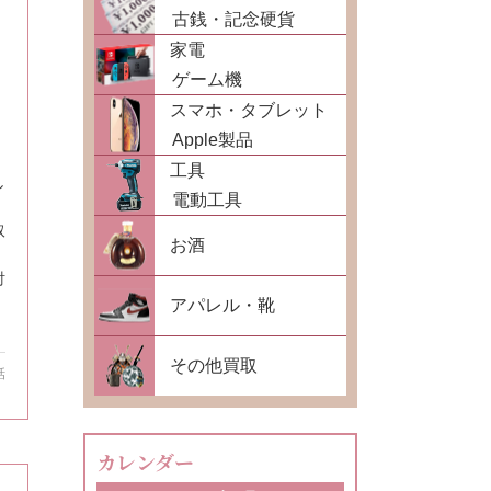
古銭・記念硬貨
家電
ゲーム機
スマホ・タブレット
Apple製品
工具
し
電動工具
取
お酒
討
アパレル・靴
その他買取
話
カレンダー